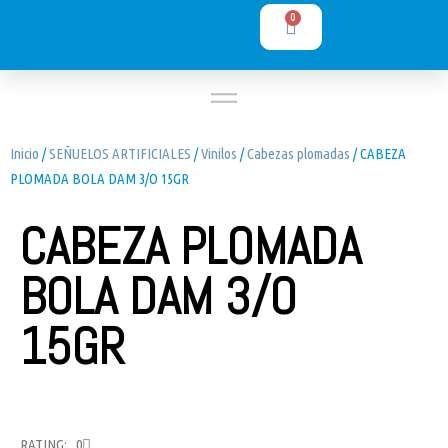
0
Inicio
/
SEÑUELOS ARTIFICIALES
/
Vinilos
/
Cabezas plomadas
/ CABEZA
PLOMADA BOLA DAM 3/O 15GR
CABEZA PLOMADA
BOLA DAM 3/O
15GR
RATING: 0