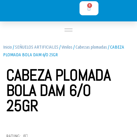
0
Inicio
/
SEÑUELOS ARTIFICIALES
/
Vinilos
/
Cabezas plomadas
/ CABEZA
PLOMADA BOLA DAM 6/O 25GR
CABEZA PLOMADA
BOLA DAM 6/O
25GR
RATING: 0