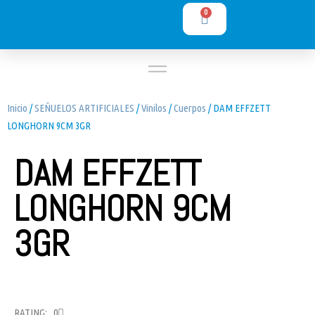
0
Inicio
/
SEÑUELOS ARTIFICIALES
/
Vinilos
/
Cuerpos
/ DAM EFFZETT
LONGHORN 9CM 3GR
DAM EFFZETT
LONGHORN 9CM
3GR
RATING: 0