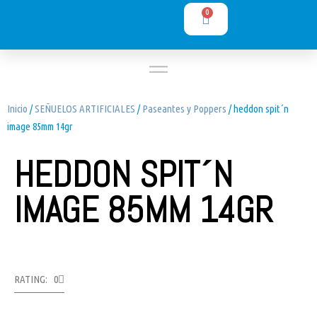
0
Inicio
/
SEÑUELOS ARTIFICIALES
/
Paseantes y Poppers
/ heddon spit´n
image 85mm 14gr
HEDDON SPIT´N
IMAGE 85MM 14GR
RATING: 0