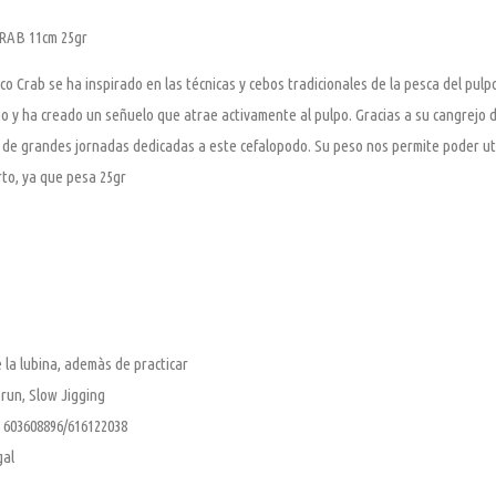
AB 11cm 25gr
co Crab se ha inspirado en las técnicas y cebos tradicionales de la pesca del pul
 y ha creado un señuelo que atrae activamente al pulpo. Gracias a su cangrejo de 
 de grandes jornadas dedicadas a este cefalopodo. Su peso nos permite poder uti
to, ya que pesa 25gr
 la lubina, ademàs de practicar
run, Slow Jigging
 603608896/616122038
gal