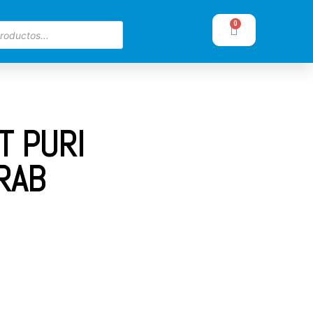
0
T PURI
RAB