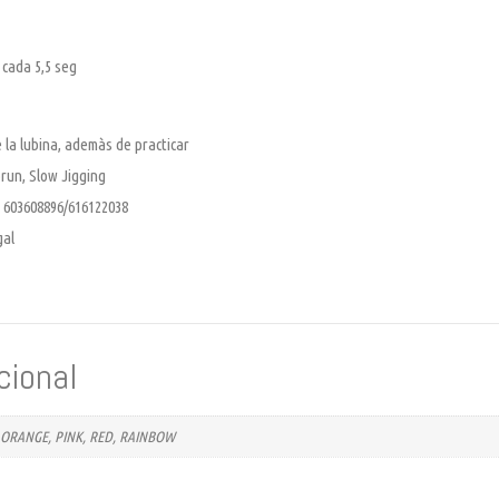
 cada 5,5 seg
 la lubina, ademàs de practicar
run, Slow Jigging
 603608896/616122038
gal
cional
 ORANGE, PINK, RED, RAINBOW