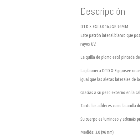
Descripción
DTD X EGI 3.0 16,2GR 96MM
Este patrón lateral blanco que pos
rayos UV.
La quilla de plomo está pintada de
La jibionera DTD X-Egi posee unas 
igual que las aletas laterales de l
Gracias a su peso externo en la ca
Tanto los alfileres como la anilla
Su cuerpo es luminoso y además pr
Medida: 3.0 (96 mm)