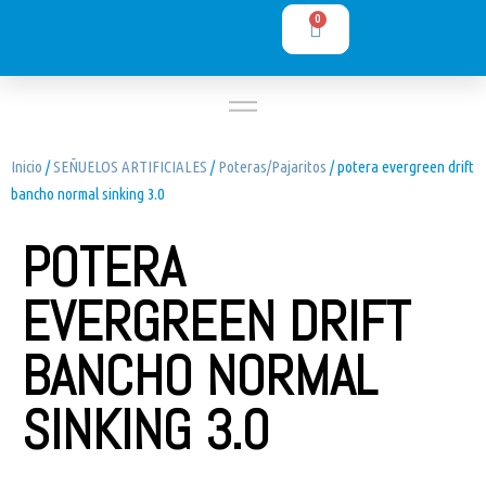
0
Inicio
/
SEÑUELOS ARTIFICIALES
/
Poteras/Pajaritos
/ potera evergreen drift
bancho normal sinking 3.0
POTERA
EVERGREEN DRIFT
BANCHO NORMAL
SINKING 3.0