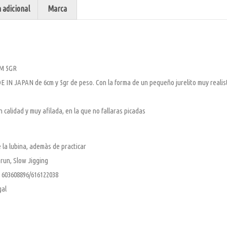
 adicional
Marca
M 5GR
 IN JAPAN de 6cm y 5gr de peso. Con la forma de un pequeño jurelito muy realist
calidad y muy afilada, en la que no fallaras picadas
 la lubina, ademàs de practicar
run, Slow Jigging
 603608896/616122038
gal