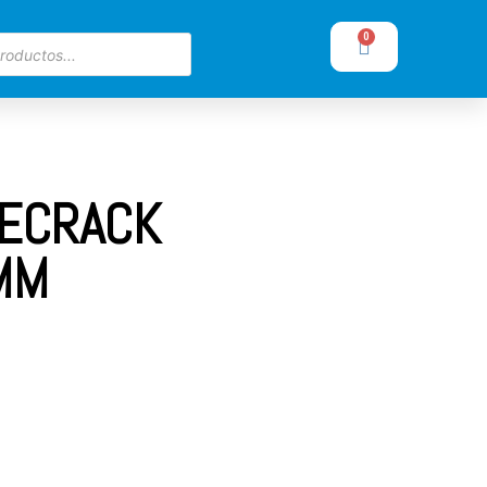
0
EECRACK
MM