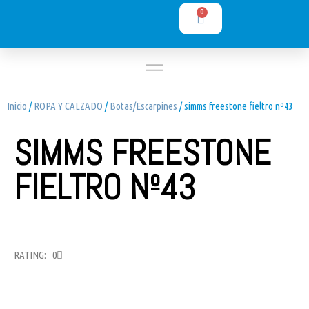
0
Inicio
/
ROPA Y CALZADO
/
Botas/Escarpines
/ simms freestone fieltro nº43
SIMMS FREESTONE
FIELTRO Nº43
RATING: 0