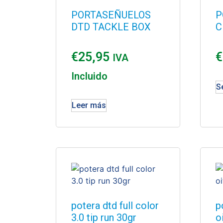
PORTASEÑUELOS
P
DTD TACKLE BOX
C
€
25,95
€
IVA
Incluido
S
Leer más
potera dtd full color
p
3.0 tip run 30gr
o